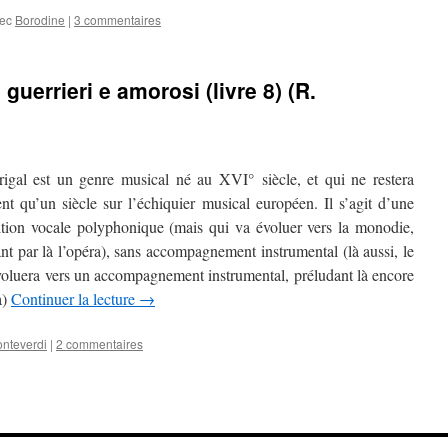
ec
Borodine
|
3 commentaires
guerrieri e amorosi (livre 8) (R.
igal est un genre musical né au XVI° siècle, et qui ne restera
nt qu’un siècle sur l’échiquier musical européen. Il s’agit d’une
tion vocale polyphonique (mais qui va évoluer vers la monodie,
t par là l’opéra), sans accompagnement instrumental (là aussi, le
voluera vers un accompagnement instrumental, préludant là encore
a)
Continuer la lecture
→
nteverdi
|
2 commentaires