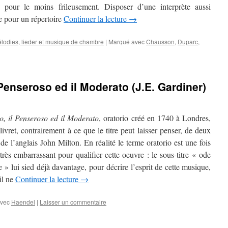
 pour le moins frileusement. Disposer d’une interprète aussi
e pour un répertoire
Continuer la lecture
→
lodies, lieder et musique de chambre
|
Marqué avec
Chausson
,
Duparc
,
l Penseroso ed il Moderato (J.E. Gardiner)
o, il Penseroso ed il Moderato
, oratorio créé en 1740 à Londres,
 livret, contrairement à ce que le titre peut laisser penser, de deux
e l’anglais John Milton. En réalité le terme oratorio est une fois
très embarrassant pour qualifier cette oeuvre : le sous-titre « ode
e » lui sied déjà davantage, pour décrire l’esprit de cette musique,
il ne
Continuer la lecture
→
vec
Haendel
|
Laisser un commentaire