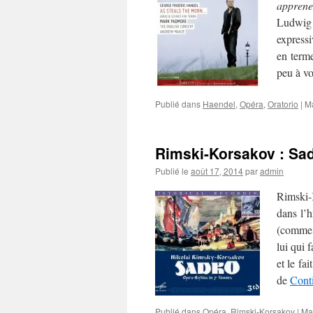
apprene
Ludwig 
expressi
en terme
peu à v
Publié dans
Haendel
,
Opéra
,
Oratorio
|
M
Rimski-Korsakov : Sa
Publié le
août 17, 2014
par
admin
Rimski-
dans l’h
(comme
lui qui 
et le fa
de
Conti
Publié dans
Opéra
,
Rimski-Korsakov
|
Ma