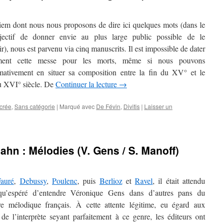
iem dont nous nous proposons de dire ici quelques mots (dans le
jectif de donner envie au plus large public possible de le
r), nous est parvenu via cinq manuscrits. Il est impossible de dater
ément cette messe pour les morts, même si nous pouvons
mativement en situer sa composition entre la fin du XV° et le
u XVI° siècle. De
Continuer la lecture
→
crée
,
Sans catégorie
|
Marqué avec
De Févin
,
Divitis
|
Laisser un
ahn : Mélodies (V. Gens / S. Manoff)
Fauré
,
Debussy
,
Poulenc
, puis
Berlioz
et
Ravel
, il était attendu
qu’espéré d’entendre Véronique Gens dans d’autres pans du
ire mélodique français. À cette attente légitime, eu égard aux
 de l’interprète seyant parfaitement à ce genre, les éditeurs ont