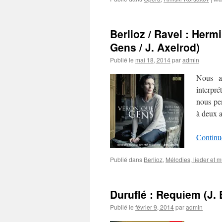
Berlioz / Ravel : Hermi
Gens / J. Axelrod)
Publié le
mai 18, 2014
par
admin
Nous a
interpré
nous pen
à deux a
Continue
Publié dans
Berlioz
,
Mélodies, lieder et
Duruflé : Requiem (J. B
Publié le
février 9, 2014
par
admin