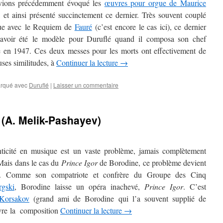
vions précédemment évoqué les
œuvres pour orgue de Maurice
, et ainsi présenté succinctement ce dernier. Très souvent couplé
ue avec le Requiem de
Fauré
(c’est encore le cas ici), ce dernier
avoir été le modèle pour Duruflé quand il composa son chef
 en 1947. Ces deux messes pour les morts ont effectivement de
ses similitudes, à
Continuer la lecture
→
rqué avec
Duruflé
|
Laisser un commentaire
 (A. Melik-Pashayev)
nticité en musique est un vaste problème, jamais complètement
Mais dans le cas du
Prince Igor
de Borodine, ce problème devient
e. Comme son compatriote et confrère du Groupe des Cinq
gski
, Borodine laisse un opéra inachevé,
Prince Igor
. C’est
Korsakov
(grand ami de Borodine qui l’a souvent supplié de
vre la composition
Continuer la lecture
→