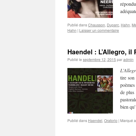
répondu
adéquat
Publié dans
Chausson
,
Duparc
,
Hahn
,
Mé
Hahn
|
Laisser un commentaire
Haendel : L’Allegro, i
Publié le
septembre 12, 2015
par
admin
L’Allegr
tire son
poèmes d
de plus 
pastoral
bien qu’
Publié dans
Haendel
,
Oratorio
|
Marqué a