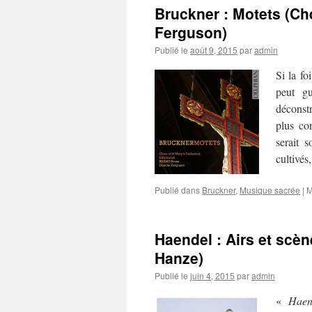
Bruckner : Motets (Ch
Ferguson)
Publié le
août 9, 2015
par
admin
Si la f
peut gu
déconstr
plus co
serait 
cultivés
Publié dans
Bruckner
,
Musique sacrée
|
M
Haendel : Airs et scèn
Hanze)
Publié le
juin 4, 2015
par
admin
«
Haen