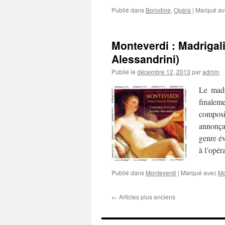
Publié dans
Borodine
,
Opéra
|
Marqué av
Monteverdi : Madrigali 
Alessandrini)
Publié le
décembre 12, 2013
par
admin
Le madr
finaleme
composi
annonçan
genre é
à l’opér
Publié dans
Monteverdi
|
Marqué avec
Mo
←
Articles plus anciens