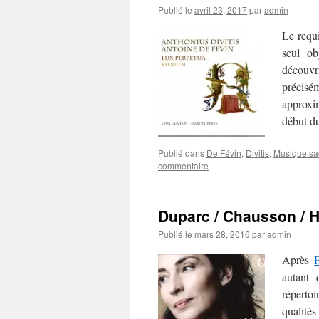
Publié le
avril 23, 2017
par
admin
Le requ
seul ob
découvri
précis
approxi
début d
Publié dans
De Févin
,
Divitis
,
Musique sa
commentaire
Duparc / Chausson / H
Publié le
mars 28, 2016
par
admin
Après
autant 
réperto
qualités