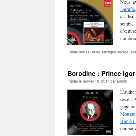
Nous a
Duruflé
au disq
semble 
d’œuvre
nombreu
Publié dans
Duruflé
,
Musique sacrée
|
Ma
Borodine : Prince Igor
Publié le
janvier 18, 2014
par
admin
L’authe
résolu. 
gageur
Moussor
Rimski-
poursui