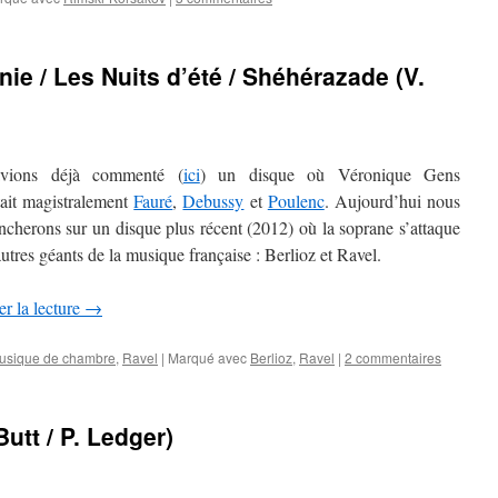
nie / Les Nuits d’été / Shéhérazade (V.
vions déjà commenté (
ici
) un disque où Véronique Gens
tait magistralement
Fauré
,
Debussy
et
Poulenc
. Aujourd’hui nous
cherons sur un disque plus récent (2012) où la soprane s’attaque
utres géants de la musique française : Berlioz et Ravel.
r la lecture
→
 musique de chambre
,
Ravel
|
Marqué avec
Berlioz
,
Ravel
|
2 commentaires
utt / P. Ledger)