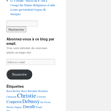
G. Corrette : Messe du 8° ton à
l’usage des Dames Religieuses et utile
à ceux qui touchent l’orgue (R.
Saorgin)
Abonnez-vous à ce blog par
email.
Vous serez informés des nouveaux
articles en temps réel.
Adresse
e-
mail
Souscrire
Étiquettes
Bach
Berlioz
Bizet
Borodine
Bruckner
Christie
Chausson
Corrette
Debussy
Couperin
De Févin
Duruflé
Divitis
Duparc
Fauré