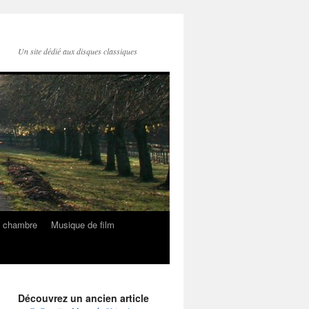
Un site dédié aux disques classiques
e chambre
Musique de film
Découvrez un ancien article