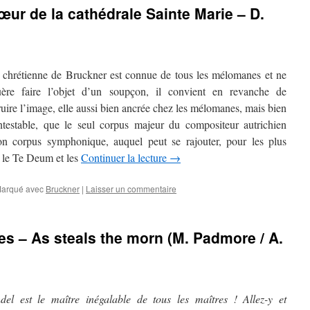
œur de la cathédrale Sainte Marie – D.
oi chrétienne de Bruckner est connue de tous les mélomanes et ne
ère faire l’objet d’un soupçon, il convient en revanche de
uire l’image, elle aussi bien ancrée chez les mélomanes, mais bien
ntestable, que le seul corpus majeur du compositeur autrichien
son corpus symphonique, auquel peut se rajouter, pour les plus
, le Te Deum et les
Continuer la lecture
→
arqué avec
Bruckner
|
Laisser un commentaire
es – As steals the morn (M. Padmore / A.
del est le maître inégalable de tous les maîtres ! Allez-y et