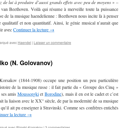
z de lui à produire d’aussi grands effets avec peu de moyens
» –
van Beethoven. Voilà qui résume à merveille toute la puissance
ve de la musique haendelienne : Beethoven nous incite là à penser
 qualitatif et non quantitatif. Ainsi, le génie musical n’aurait que
oir avec
Continuer la lecture
→
arqué avec
Haendel
|
Laisser un commentaire
dko (N. Golovanov)
Korsakov (1844-1908) occupe une position un peu particulière
istoire de la musique russe : il fait partie du « Groupe des Cinq »
 ses amis
Moussorgki
et
Borodine
), mais il en est le cadet et c’est
fait la liaison avec le XX° siècle, de par la modernité de sa musique
it qu’il ait pu enseigner à Stravinski. Comme ses confrères entichés
nuer la lecture
→
rqué avec
Rimski-Korsakov
|
3 commentaires