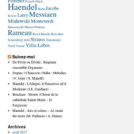
Florentz
Franck
Gluck
Haendel
Jacobs
Hahn
Messiaen
Latry
Keiser
Minkowski
Monteverdi
Moussorgski
Mozart
Poulenc
Rameau
Ravel
Rimski-Korsakov
Strauss
Schoenberg
Solti
Tournemire
Villa-Lobos
Verdi
Vierne
Suivez-moi
De Févin ou Divitis : Requiem
(ensemble Organum)
Duparc / Chausson / Hahn : Mélodies
(V. Gens / S. Manoff)
Haendel : L’Allegro, il Penseroso ed il
Moderato (J.E. Gardiner)
Bruckner : Motets (Chœur de la
cathédrale Sainte Marie – D.
Ferguson)
Haendel : Airs et scènes – As steals
the morn (M. Padmore / A. Hanze)
Archives
avril 2017