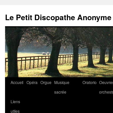
Aller
au
Le Petit Discopathe Anonyme
contenu
Accueil
Opéra
Orgue
Musique
Oratorio
Oeuvre
sacrée
orchest
Liens
utiles