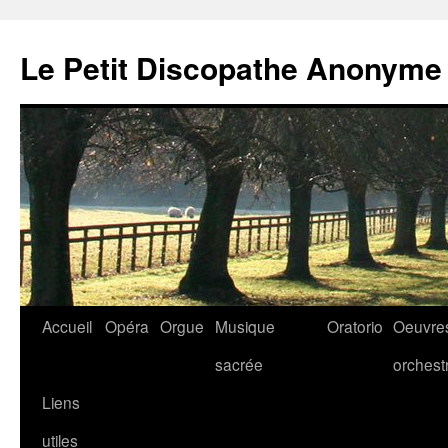
Aller
au
Le Petit Discopathe Anonyme
contenu
Accueil
Opéra
Orgue
Musique
Oratorio
Oeuvre
sacrée
orchest
Liens
utiles