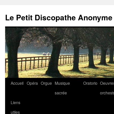
Aller
au
Le Petit Discopathe Anonyme
contenu
Accueil
Opéra
Orgue
Musique
Oratorio
Oeuvre
sacrée
orchest
Liens
utiles