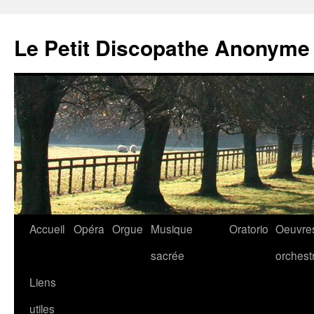
Aller
au
Le Petit Discopathe Anonyme
contenu
Accueil
Opéra
Orgue
Musique
Oratorio
Oeuvre
sacrée
orchest
Liens
utiles