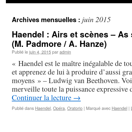
juin 2015
Archives mensuelles :
Haendel : Airs et scènes – As
(M. Padmore / A. Hanze)
Publié le
juin 4, 2015
par
admin
« Haendel est le maître inégalable de tou
et apprenez de lui à produire d’aussi gr
moyens » – Ludwig van Beethoven. Voil
merveille toute la puissance expressive
Continuer la lecture
→
Publié dans
Haendel
,
Opéra
,
Oratorio
|
Marqué avec
Haendel
|