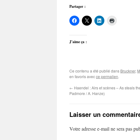
Partager :
J’aime ça :
Ce contenu a été publié dans
Bruckner
,
M
en favoris avec
ce permalien
.
←
Haendel : Airs et scènes – As steals th
Padmore / A. Hanze)
Laisser un commentair
Votre adresse e-mail ne sera pas pub