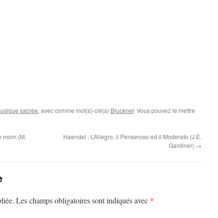
usique sacrée
, avec comme mot(s)-clé(s)
Bruckner
. Vous pouvez le mettre
e morn (M.
Haendel : L’Allegro, il Penseroso ed il Moderato (J.E.
Gardiner)
→
e
*
liée.
Les champs obligatoires sont indiqués avec