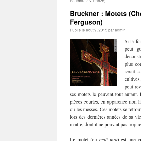
Padmore / A. Hanze)
Bruckner : Motets (Ch
Ferguson)
Publié le
août 9, 2015
par
admin
Si la f
peut gu
déconstr
plus co
serait 
cultivés
peut rev
ses motets le peuvent tout autant. I
pièces courtes, en apparence non l
ou les messes. Ces motets se retrou
lors des dernières années de sa vie
maître, dont il ne pouvait pas trop r
Le motet (ou
petit mot
) est une c