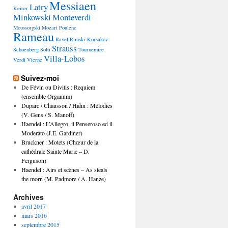
Messiaen
Latry
Keiser
Minkowski
Monteverdi
Moussorgski
Mozart
Poulenc
Rameau
Ravel
Rimski-Korsakov
Strauss
Schoenberg
Solti
Tournemire
Villa-Lobos
Verdi
Vierne
Suivez-moi
De Févin ou Divitis : Requiem
(ensemble Organum)
Duparc / Chausson / Hahn : Mélodies
(V. Gens / S. Manoff)
Haendel : L’Allegro, il Penseroso ed il
Moderato (J.E. Gardiner)
Bruckner : Motets (Chœur de la
cathédrale Sainte Marie – D.
Ferguson)
Haendel : Airs et scènes – As steals
the morn (M. Padmore / A. Hanze)
Archives
avril 2017
mars 2016
septembre 2015