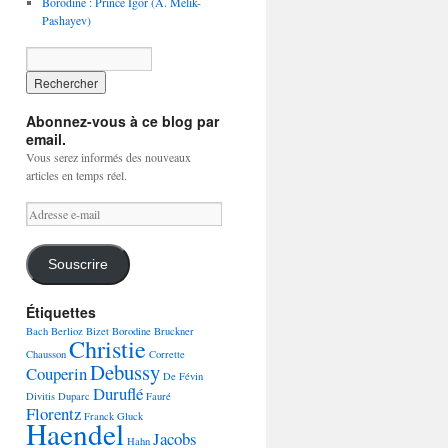
Borodine : Prince Igor (A. Melik-
Pashayev)
Abonnez-vous à ce blog par
email.
Vous serez informés des nouveaux
articles en temps réel.
Adresse
e-
mail
Souscrire
Étiquettes
Bach
Berlioz
Bizet
Borodine
Bruckner
Christie
Chausson
Corrette
Debussy
Couperin
De Févin
Duruflé
Divitis
Duparc
Fauré
Florentz
Franck
Gluck
Haendel
Jacobs
Hahn