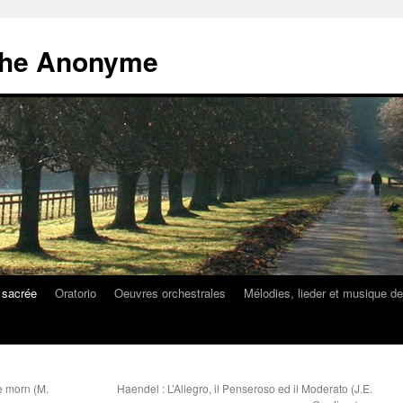
athe Anonyme
 sacrée
Oratorio
Oeuvres orchestrales
Mélodies, lieder et musique d
e morn (M.
Haendel : L’Allegro, il Penseroso ed il Moderato (J.E.