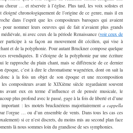
u chœur … et réservée à l’église. Plus tard, les voix solistes et
est éloigné chronologiquement de l’origine de ce genre, mais il en
roche dans l’esprit que les compositeurs baroques qui avaient
» pour nommer leurs oeuvres qui de fait n’avaient plus grands
 médiévale, ni avec ceux de la période Renaissance (
voir ceux de
ner participe à sa façon au mouvement dit cécilien, qui vise à
n chant et de la polyphonie. Pour autant Bruckner compose quelque
rces revendiquées. Il s’éloigne de la polyphonie par une écriture
i le rapproche du plain chant, mais se différencie de ce dernier
son époque, c’est à dire le chromatisme wagnérien, dont on sait la
st donc à la fois un objet de son époque et une recomposition
i les compositeurs avant le XIXième siècle regardaient souvent
ns avant eux en terme d’influence et de pensée musicale, le
oup plus profond avec le passé, gage à la fois de liberté et d’une
 important : les motets brucknériens majoritairement
a cappella
par l’orgue … ou d’un ensemble de vents. Dans tous les cas ces
xalement) si ce n’est discrets, du moins mis au second plan face
ments là nous sommes loin du grandiose de ses symphonies.