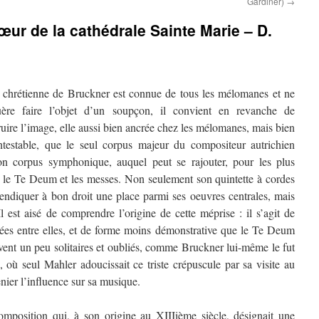
Gardiner)
→
œur de la cathédrale Sainte Marie – D.
oi chrétienne de Bruckner est connue de tous les mélomanes et ne
ère faire l’objet d’un soupçon, il convient en revanche de
uire l’image, elle aussi bien ancrée chez les mélomanes, mais bien
ntestable, que le seul corpus majeur du compositeur autrichien
son corpus symphonique, auquel peut se rajouter, pour les plus
, le Te Deum et les
messes. Non seulement son quintette à cordes
endiquer à bon droit une place parmi ses oeuvres centrales, mais
l est aisé de comprendre l’origine de cette méprise : il s’agit de
iées entre elles, et de forme moins démonstrative que le Te Deum
vent un peu solitaires et oubliés, comme Bruckner lui-même le fut
, où seul Mahler adoucissait ce triste crépuscule par sa visite au
enier l’influence sur sa musique.
omposition qui, à son origine au XIIIième siècle, désignait une