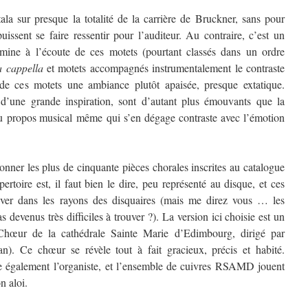
la sur presque la totalité de la carrière de Bruckner, sans pour
uissent se faire ressentir pour l’auditeur. Au contraire, c’est un
mine à l’écoute de ces motets (pourtant classés dans un ordre
a cappella
et motets accompagnés instrumentalement le contraste
e de ces motets une ambiance plutôt apaisée, presque extatique.
d’une grande inspiration, sont d’autant plus émouvants que la
u propos musical même qui s’en dégage contraste avec l’émotion
tionner les plus de cinquante pièces chorales inscrites au catalogue
rtoire est, il faut bien le dire, peu représenté au disque, et ces
ouver dans les rayons des disquaires (mais me direz vous … les
 devenus très difficiles à trouver ?). La version ici choisie est un
Chœur de la cathédrale Sainte Marie d’Edimbourg, dirigé par
). Ce chœur se révèle tout à fait gracieux, précis et habité.
e également l’organiste, et l’ensemble de cuivres RSAMD jouent
n aloi.