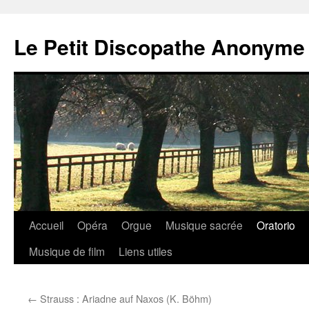
Aller
au
Le Petit Discopathe Anonyme
contenu
Accueil
Opéra
Orgue
Musique sacrée
Oratorio
Musique de film
Liens utiles
←
Strauss : Ariadne auf Naxos (K. Böhm)