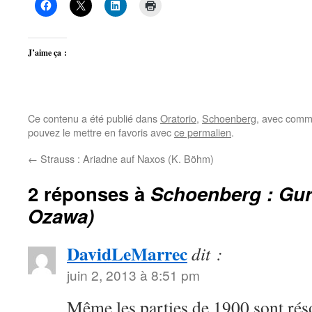
J’aime ça :
Ce contenu a été publié dans
Oratorio
,
Schoenberg
, avec comm
pouvez le mettre en favoris avec
ce permalien
.
←
Strauss : Ariadne auf Naxos (K. Böhm)
2 réponses à
Schoenberg : Gurr
Ozawa)
DavidLeMarrec
dit :
juin 2, 2013 à 8:51 pm
Même les parties de 1900 sont rés