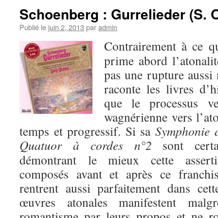
Schoenberg : Gurrelieder (S. 
Publié le
juin 2, 2013
par
admin
Contrairement à ce q
prime abord l’atonali
pas une rupture aussi n
raconte les livres d’h
que le processus v
wagnérienne vers l’aton
temps et progressif. Si sa
Symphonie 
Quatuor à cordes n°2
sont certa
démontrant le mieux cette asser
composés avant et après ce franchis
rentrent aussi parfaitement dans cett
œuvres atonales manifestent mal
romantisme par leurs propos et ne r