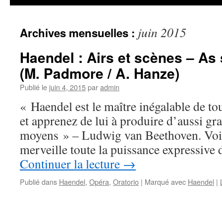
juin 2015
Archives mensuelles :
Haendel : Airs et scènes – As
(M. Padmore / A. Hanze)
Publié le
juin 4, 2015
par
admin
« Haendel est le maître inégalable de tou
et apprenez de lui à produire d’aussi gr
moyens » – Ludwig van Beethoven. Voil
merveille toute la puissance expressive
Continuer la lecture
→
Publié dans
Haendel
,
Opéra
,
Oratorio
|
Marqué avec
Haendel
|