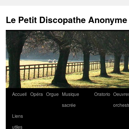
Aller
au
Le Petit Discopathe Anonyme
contenu
Accueil
Opéra
Orgue
Musique
Oratorio
Oeuvre
sacrée
orchest
Liens
utiles