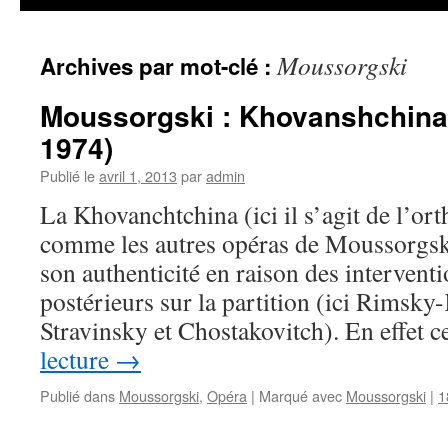
Moussorgski
Archives par mot-clé :
Moussorgski : Khovanshchina
1974)
Publié le
avril 1, 2013
par
admin
La Khovanchtchina (ici il s’agit de l’or
comme les autres opéras de Moussorgski,
son authenticité en raison des intervent
postérieurs sur la partition (ici Rimsky
Stravinsky et Chostakovitch). En effet 
lecture
→
Publié dans
Moussorgski
,
Opéra
|
Marqué avec
Moussorgski
|
1