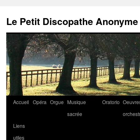
Aller
au
Le Petit Discopathe Anonyme
contenu
Accueil
Opéra
Orgue
Musique
Oratorio
Oeuvre
sacrée
orchest
Liens
utiles