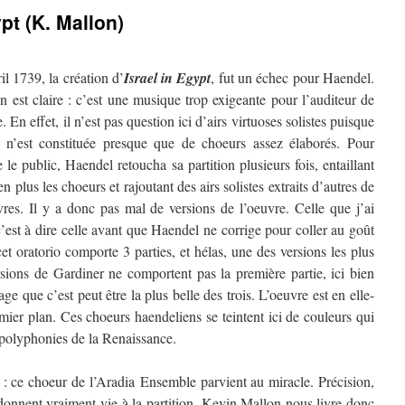
pt (K. Mallon)
il 1739, la création d’
Israel in Egypt
, fut un échec pour Haendel.
n est claire : c’est une musique trop exigeante pour l’auditeur de
. En effet, il n’est pas question ici d’airs virtuoses solistes puisque
e n’est constituée presque que de choeurs assez élaborés. Pour
re le public, Haendel retoucha sa partition plusieurs fois, entaillant
en plus les
choeurs et rajoutant des airs solistes extraits d’autres de
res. Il y a donc pas mal de versions de l’oeuvre. Celle que j’ai
 c’est à dire celle avant que Haendel ne corrige pour coller au goût
t oratorio comporte 3 parties, et hélas, une des versions les plus
rsions de Gardiner ne comportent pas la première partie, ici bien
e que c’est peut être la plus belle des trois. L’oeuvre est en elle-
ier plan. Ces choeurs haendeliens se teintent ici de couleurs qui
s polyphonies de la Renaissance.
e : ce choeur de l’Aradia Ensemble parvient au miracle. Précision,
donnent vraiment vie à la partition. Kevin Mallon nous livre donc