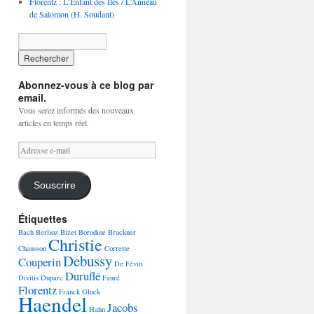
Florentz : L’Enfant des Iles / L’Anneau
de Salomon (H. Soudant)
Abonnez-vous à ce blog par
email.
Vous serez informés des nouveaux
articles en temps réel.
Adresse
e-
mail
Souscrire
Étiquettes
Bach
Berlioz
Bizet
Borodine
Bruckner
Christie
Chausson
Corrette
Debussy
Couperin
De Févin
Duruflé
Divitis
Duparc
Fauré
Florentz
Franck
Gluck
Haendel
Jacobs
Hahn