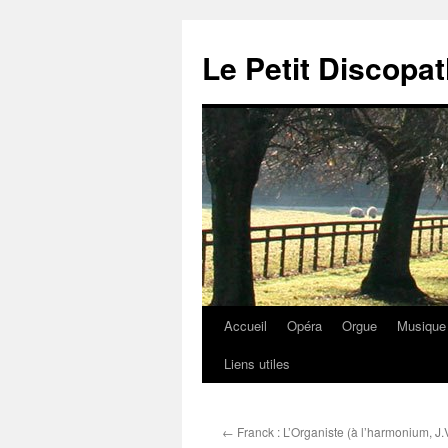
Aller
au
Le Petit Discop
contenu
Accueil
Opéra
Orgue
Musique
Liens utiles
←
Franck : L’Organiste (à l’harmonium, J.