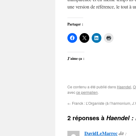
une version de référence, le tout à 
Partager :
J’aime ça :
Ce contenu a été publié dans
Haendel
,
O
avec
ce permalien
.
←
Franck : L’Organiste (à l’harmonium, J.
2 réponses à
Haendel : 
DavidLeMarrec
dit :