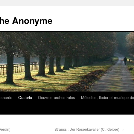
athe Anonyme
 sacrée
Oratorio
Oeuvres orchestrales
Mélodies, lieder et musique d
Verdin)
Strauss : Der Rosenkavalier (C. Kleiber)
→