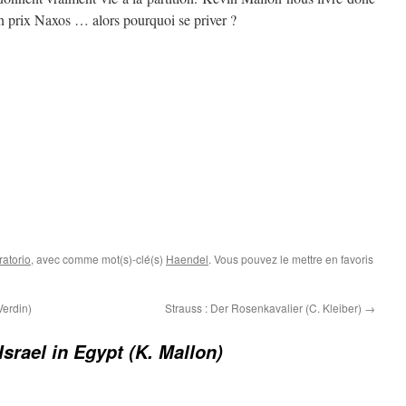
un prix Naxos … alors pourquoi se priver ?
ratorio
, avec comme mot(s)-clé(s)
Haendel
. Vous pouvez le mettre en favoris
Verdin)
Strauss : Der Rosenkavalier (C. Kleiber)
→
Israel in Egypt (K. Mallon)