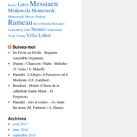
Messiaen
Latry
Keiser
Minkowski
Monteverdi
Moussorgski
Mozart
Poulenc
Rameau
Ravel
Rimski-Korsakov
Strauss
Schoenberg
Solti
Tournemire
Villa-Lobos
Verdi
Vierne
Suivez-moi
De Févin ou Divitis : Requiem
(ensemble Organum)
Duparc / Chausson / Hahn : Mélodies
(V. Gens / S. Manoff)
Haendel : L’Allegro, il Penseroso ed il
Moderato (J.E. Gardiner)
Bruckner : Motets (Chœur de la
cathédrale Sainte Marie – D.
Ferguson)
Haendel : Airs et scènes – As steals
the morn (M. Padmore / A. Hanze)
Archives
avril 2017
mars 2016
septembre 2015