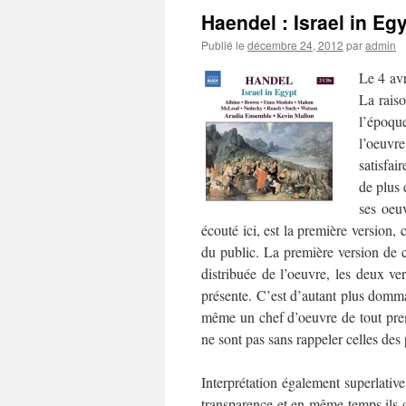
Haendel : Israel in Egy
Publié le
décembre 24, 2012
par
admin
Le 4 avr
La raiso
l’époque
l’oeuvr
satisfai
de plus 
ses oeuv
écouté ici, est la première version,
du public. La première version de ce
distribuée de l’oeuvre, les deux ve
présente. C’est d’autant plus dommag
même un chef d’oeuvre de tout prem
ne sont pas sans rappeler celles de
Interprétation également superlativ
transparence et en même temps ils 