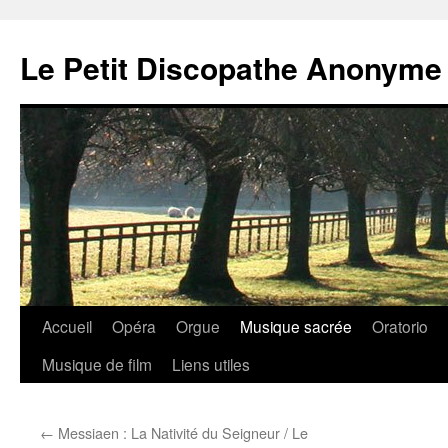
Aller
au
Le Petit Discopathe Anonyme
contenu
Accueil
Opéra
Orgue
Musique sacrée
Oratorio
Musique de film
Liens utiles
←
Messiaen : La Nativité du Seigneur / Le